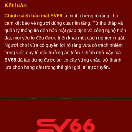
Kết luận
Chính sách bảo mật SV66
là minh chứng rõ ràng cho
cam kết bảo vệ người dùng của nền tảng. Từ thu thập và
quản lý thông tin đến bảo mật giao dịch và công nghệ hiện
đại, mọi yếu tố đều được triển khai một cách nghiêm ngặt.
Người chơi vừa có quyền lợi rõ ràng vừa có trách nhiệm
trong việc duy trì môi trường an toàn. Chính nhờ vậy mà
SV66
đã tạo dựng được sự tin cậy vững chắc, trở thành
lựa chọn hàng đầu trong thế giới giải trí trực tuyến.