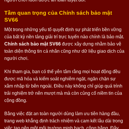
Tầm quan trọng của Chính sách bảo mật
SV66
Một trong những yếu tố quyết định sự phát triển bền vững
của bất kỳ nền tảng giải trí trực tuyến nào chính là bảo mật.
Chính sách bảo mật SV66
được xây dựng nhằm bảo vệ
toàn diện thông tin cá nhân cũng như dữ liệu giao dịch của
người chơi.
Khi tham gia, bạn có thể yên tâm rằng mọi hoạt động đều
được mã hóa và kiểm soát nghiêm ngặt, ngăn chặn sự
xâm nhập từ bên ngoài. Điều này không chỉ giúp quá trình
trải nghiệm trở nên mượt mà mà còn củng cố niềm tin của
cộng đồng.
Bằng việc đặt an toàn người dùng làm ưu tiên hàng đầu,
trang web khẳng định trách nhiệm và cam kết lâu dài trong
việc tạo nên một môi trường minh bạch, công bằng. Đây