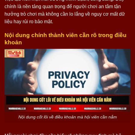
chính là nền tảng quan trọng để người chơi an tâm tận
hưởng trò chơi mà không cần lo lắng về nguy cơ mất dữ
liệu hay rủi ro bảo mật.
Nội dung chính thành viên cần rõ trong điều
khoản
Nội dung cốt lõi về điều khoản mà hội viên cần nắm