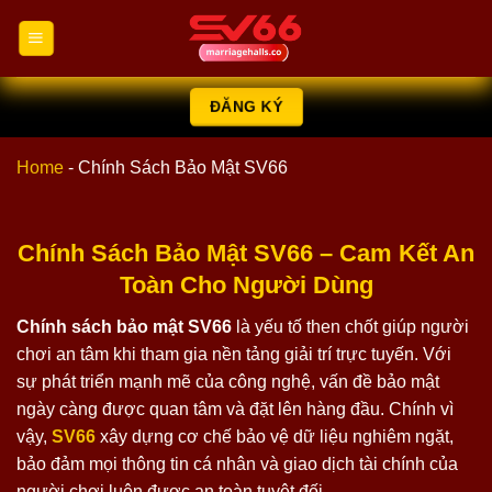
Chuyển
đến
nội
dung
ĐĂNG KÝ
Home
-
Chính Sách Bảo Mật SV66
Chính Sách Bảo Mật SV66 – Cam Kết An
Toàn Cho Người Dùng
Chính sách bảo mật SV66
là yếu tố then chốt giúp người
chơi an tâm khi tham gia nền tảng giải trí trực tuyến. Với
sự phát triển mạnh mẽ của công nghệ, vấn đề bảo mật
ngày càng được quan tâm và đặt lên hàng đầu. Chính vì
vậy,
SV66
xây dựng cơ chế bảo vệ dữ liệu nghiêm ngặt,
bảo đảm mọi thông tin cá nhân và giao dịch tài chính của
người chơi luôn được an toàn tuyệt đối.