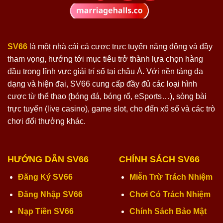
SV66
là một nhà cái cá cược trực tuyến năng động và đầy
tham vọng, hướng tới mục tiêu trở thành lựa chọn hàng
đầu trong lĩnh vực giải trí số tại châu Á. Với nền tảng đa
dạng và hiện đại, SV66 cung cấp đầy đủ các loại hình
cược từ thể thao (bóng đá, bóng rổ, eSports…), sòng bài
trực tuyến (live casino), game slot, cho đến xổ số và các trò
chơi đổi thưởng khác.
HƯỚNG DẪN SV66
CHÍNH SÁCH SV66
Đăng Ký SV66
Miễn Trừ Trách Nhiệm
Đăng Nhập SV66
Chơi Có Trách Nhiệm
Nạp Tiền SV66
Chính Sách Bảo Mật