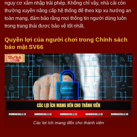
nguy cơ xâm nhập trái phép. Không chỉ vậy, nhà cái còn
thường xuyên nâng cấp hệ thống để theo kịp xu hướng an
toàn mạng, đảm bảo rằng mọi thông tin người dùng luôn
trong trạng thái được bảo vệ tốt nhất.
Quyền lợi của người chơi trong Chính sách
bảo mật SV66
Các lợi ích mang đến cho thành viên