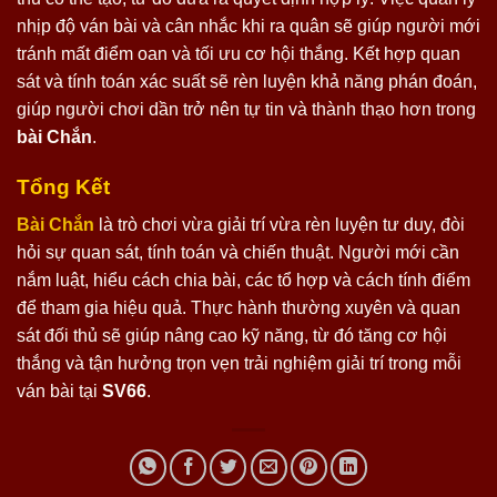
nhịp độ ván bài và cân nhắc khi ra quân sẽ giúp người mới
tránh mất điểm oan và tối ưu cơ hội thắng. Kết hợp quan
sát và tính toán xác suất sẽ rèn luyện khả năng phán đoán,
giúp người chơi dần trở nên tự tin và thành thạo hơn trong
bài Chắn
.
Tổng Kết
Bài Chắn
là trò chơi vừa giải trí vừa rèn luyện tư duy, đòi
hỏi sự quan sát, tính toán và chiến thuật. Người mới cần
nắm luật, hiểu cách chia bài, các tổ hợp và cách tính điểm
để tham gia hiệu quả. Thực hành thường xuyên và quan
sát đối thủ sẽ giúp nâng cao kỹ năng, từ đó tăng cơ hội
thắng và tận hưởng trọn vẹn trải nghiệm giải trí trong mỗi
ván bài tại
SV66
.