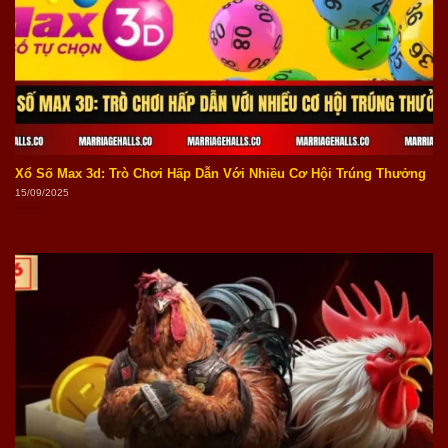
Xổ Số Max 3d: Trò Chơi Hấp Dẫn Với Nhiều Cơ Hội Trúng Thưởng
15/09/2025