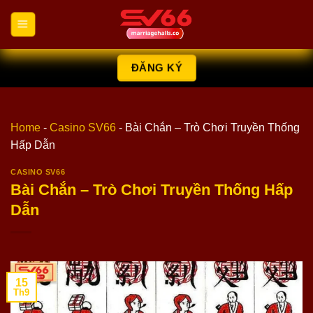
Chuyển
đến
nội
dung
ĐĂNG KÝ
Home
-
Casino SV66
-
Bài Chắn – Trò Chơi Truyền Thống
Hấp Dẫn
CASINO SV66
Bài Chắn – Trò Chơi Truyền Thống Hấp
Dẫn
15
Th9