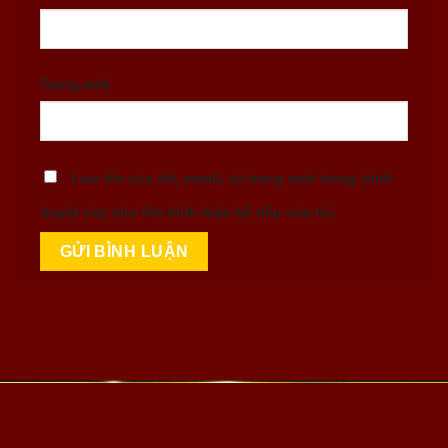
Trang web
Lưu tên của tôi, email, và trang web trong trình
duyệt này cho lần bình luận kế tiếp của tôi.