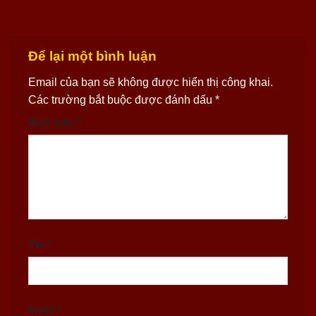
Để lại một bình luận
Email của bạn sẽ không được hiển thị công khai.
Các trường bắt buộc được đánh dấu
*
Bình luận
*
Tên
*
Email
*