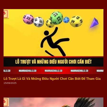
Lô Trượt Là Gì Và Những Điều Người Chơi Cần Biết Để Tham Gia
15/09/2025