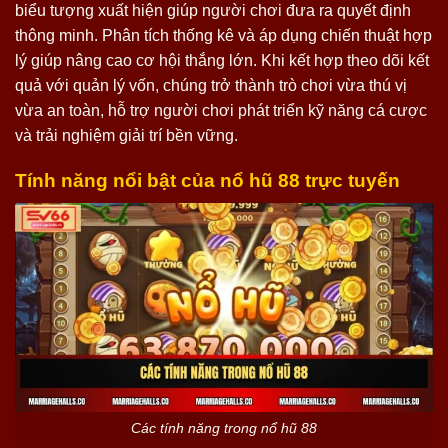
biểu tượng xuất hiện giúp người chơi đưa ra quyết định
thông minh. Phân tích thống kê và áp dụng chiến thuật hợp
lý giúp nâng cao cơ hội thắng lớn. Khi kết hợp theo dõi kết
quả với quản lý vốn, chúng trở thành trò chơi vừa thú vị
vừa an toàn, hỗ trợ người chơi phát triển kỹ năng cá cược
và trải nghiệm giải trí bền vững.
Tính năng nổi bật của nổ hũ 88 trực tuyến
Các tính năng trong nổ hũ 88