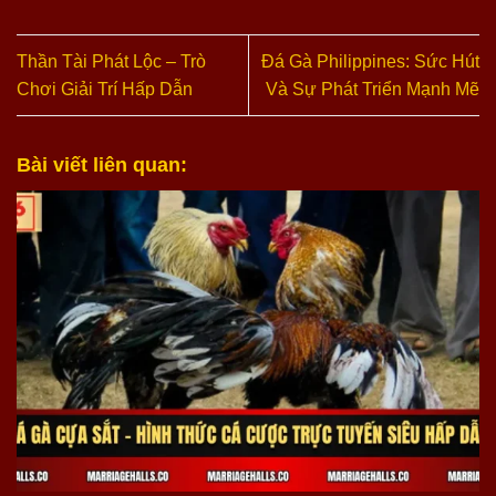
Thần Tài Phát Lộc – Trò
Đá Gà Philippines: Sức Hút
Chơi Giải Trí Hấp Dẫn
Và Sự Phát Triển Mạnh Mẽ
Bài viết liên quan: