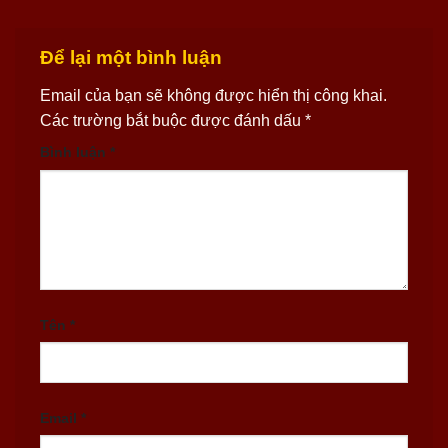
Để lại một bình luận
Email của bạn sẽ không được hiển thị công khai.
Các trường bắt buộc được đánh dấu
*
Bình luận
*
Tên
*
Email
*