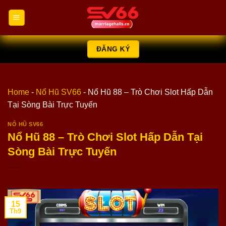
Chuyển
đến
nội
dung
ĐĂNG KÝ
Home
-
Nổ Hũ SV66
-
Nổ Hũ 88 – Trò Chơi Slot Hấp Dẫn
Tại Sòng Bài Trực Tuyến
NỔ HŨ SV66
Nổ Hũ 88 – Trò Chơi Slot Hấp Dẫn Tại
Sòng Bài Trực Tuyến
15
Th9