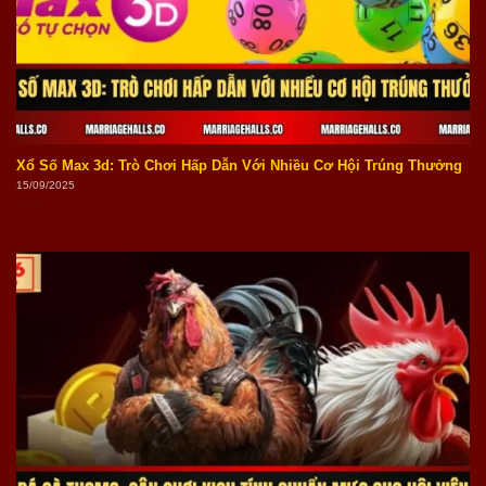
Xổ Số Max 3d: Trò Chơi Hấp Dẫn Với Nhiều Cơ Hội Trúng Thưởng
15/09/2025