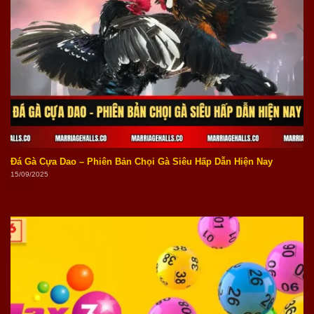
Đá Gà Cựa Dao – Phiên Bản Chọi Gà Siêu Hấp Dẫn Hiện Nay
15/09/2025